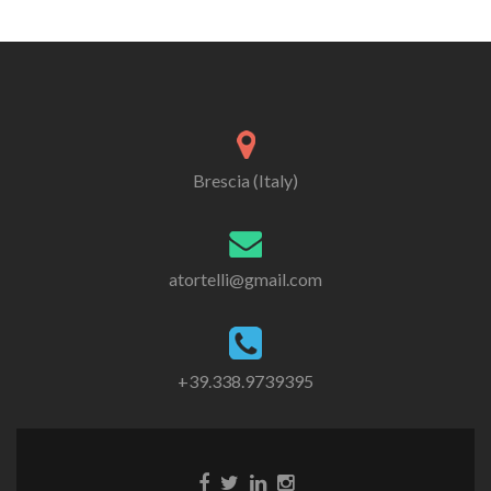
Brescia (Italy)
atortelli@gmail.com
+39.338.9739395