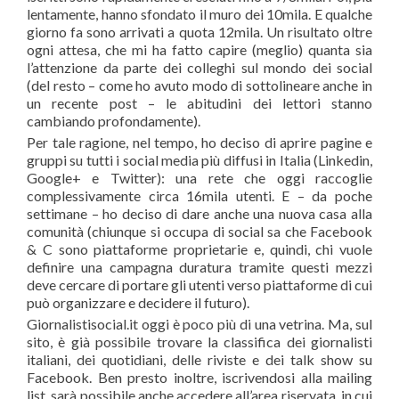
lentamente, hanno sfondato il muro dei 10mila. E qualche
giorno fa sono arrivati a quota 12mila. Un risultato oltre
ogni attesa, che mi ha fatto capire (meglio) quanta sia
l’attenzione da parte dei colleghi sul mondo dei social
(del resto – come ho avuto modo di sottolineare anche in
un recente post – le abitudini dei lettori stanno
cambiando profondamente).
Per tale ragione, nel tempo, ho deciso di aprire pagine e
gruppi su tutti i social media più diffusi in Italia (Linkedin,
Google+ e Twitter): una rete che oggi raccoglie
complessivamente circa 16mila utenti. E – da poche
settimane – ho deciso di dare anche una nuova casa alla
comunità (chiunque si occupa di social sa che Facebook
& C sono piattaforme proprietarie e, quindi, chi vuole
definire una campagna duratura tramite questi mezzi
deve cercare di portare gli utenti verso piattaforme di cui
può organizzare e decidere il futuro).
Giornalistisocial.it oggi è poco più di una vetrina. Ma, sul
sito, è già possibile trovare la classifica dei giornalisti
italiani, dei quotidiani, delle riviste e dei talk show su
Facebook. Ben presto inoltre, iscrivendosi alla mailing
list, sarà possibile anche accedere all’area riservata, in cui