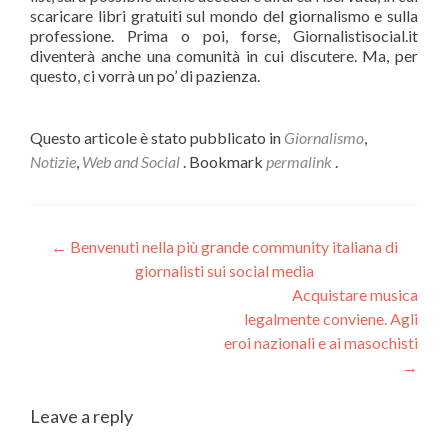
scaricare libri gratuiti sul mondo del giornalismo e sulla
professione. Prima o poi, forse, Giornalistisocial.it
diventerà anche una comunità in cui discutere. Ma, per
questo, ci vorrà un po’ di pazienza.
Questo articole è stato pubblicato in
Giornalismo
,
Notizie
,
Web and Social
. Bookmark
permalink
.
Navigazione
←
Benvenuti nella più grande community italiana di
giornalisti sui social media
articolo
Acquistare musica
legalmente conviene. Agli
eroi nazionali e ai masochisti
→
Leave a reply