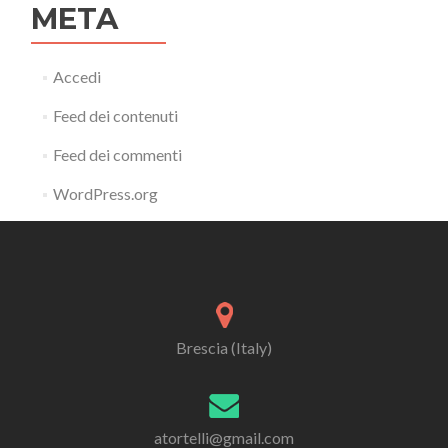
META
Accedi
Feed dei contenuti
Feed dei commenti
WordPress.org
Brescia (Italy)
atortelli@gmail.com