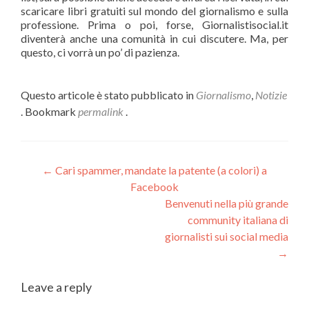
scaricare libri gratuiti sul mondo del giornalismo e sulla
professione. Prima o poi, forse, Giornalistisocial.it
diventerà anche una comunità in cui discutere. Ma, per
questo, ci vorrà un po’ di pazienza.
Questo articole è stato pubblicato in
Giornalismo
,
Notizie
. Bookmark
permalink
.
Navigazione
←
Cari spammer, mandate la patente (a colori) a
Facebook
articolo
Benvenuti nella più grande
community italiana di
giornalisti sui social media
→
Leave a reply