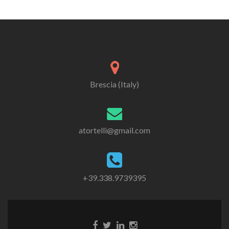
Brescia (Italy)
atortelli@gmail.com
+39.338.9739395