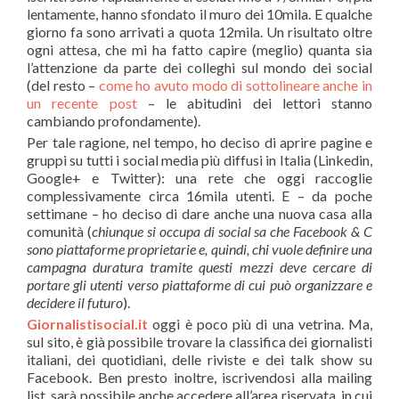
lentamente, hanno sfondato il muro dei 10mila. E qualche
giorno fa sono arrivati a quota 12mila. Un risultato oltre
ogni attesa, che mi ha fatto capire (meglio) quanta sia
l’attenzione da parte dei colleghi sul mondo dei social
(del resto –
come ho avuto modo di sottolineare anche in
un recente post
– le abitudini dei lettori stanno
cambiando profondamente).
Per tale ragione, nel tempo, ho deciso di aprire pagine e
gruppi su tutti i social media più diffusi in Italia (Linkedin,
Google+ e Twitter): una rete che oggi raccoglie
complessivamente circa 16mila utenti. E – da poche
settimane – ho deciso di dare anche una nuova casa alla
comunità (
chiunque si occupa di social sa che Facebook & C
sono piattaforme proprietarie e, quindi, chi vuole definire una
campagna duratura tramite questi mezzi deve cercare di
portare gli utenti verso piattaforme di cui può organizzare e
decidere il futuro
).
Giornalistisocial.it
oggi è poco più di una vetrina. Ma,
sul sito, è già possibile trovare la classifica dei giornalisti
italiani, dei quotidiani, delle riviste e dei talk show su
Facebook. Ben presto inoltre, iscrivendosi alla mailing
list, sarà possibile anche accedere all’area riservata, in cui