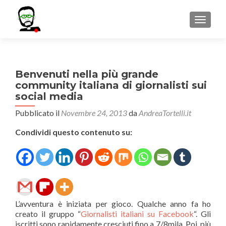
MOSTR
Benvenuti nella più grande
community italiana di giornalisti sui
social media
Pubblicato il
Novembre 24, 2013
da
AndreaTortelli.it
Condividi questo contenuto su:
L’avventura è iniziata per gioco. Qualche anno fa ho
creato il gruppo “
Giornalisti italiani su Facebook
“. Gli
iscritti sono rapidamente cresciuti fino a 7/8mila. Poi, più