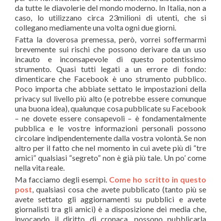
da tutte le diavolerie del mondo moderno. In Italia, non a
caso, lo utilizzano circa 23milioni di utenti, che si
collegano mediamente una volta ogni due giorni.
Fatta la doverosa premessa, però, vorrei soffermarmi
brevemente sui rischi che possono derivare da un uso
incauto e inconsapevole di questo potentissimo
strumento. Quasi tutti legati a un errore di fondo:
dimenticare che Facebook è uno strumento pubblico.
Poco importa che abbiate settato le impostazioni della
privacy sul livello più alto (e potrebbe essere comunque
una buona idea), qualunque cosa pubblicate su Facebook
– ne dovete essere consapevoli – è fondamentalmente
pubblica e le vostre informazioni personali possono
circolare indipendentemente dalla vostra volontà. Se non
altro per il fatto che nel momento in cui avete più di “tre
amici” qualsiasi “segreto” non è già più tale. Un po’ come
nella vita reale.
Ma facciamo degli esempi.
Come ho scritto in questo
post
, qualsiasi cosa che avete pubblicato (tanto più se
avete settato gli aggiornamenti su pubblici e avete
giornalisti tra gli amici) è a disposizione dei media che,
invocando il diritto di cronaca, possono pubblicarla