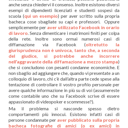
anche senza chiedervi il consenso. Inoltre esistono diversi
esempi di dipendenti licenziati e studenti sospesi da
scuola (
qui un esempio
) per aver scritto sulla propria
bacheca cose sbagliate su capi e professori. Oppure
semplicemente per
aver utilizzato Facebook in orario
di lavoro
. Senza dimenticare i matrimoni finiti per colpa
della rete. Inoltre sono ormai numerosi casi di
diffamazione via Facebook (
oltretutto la
giurisprudenza non è univoca, tanto che, a seconda
del giudice, si potrebbe anche incorrere
nell’aggravante della diffamazione a mezzo stampa
)
che si concludono con pesanti condanne economiche. E
non sbaglio ad aggiungere che, quando vi presentate a un
colloquio di lavoro, chi c’è dall’altra parte cede spese alla
tentazione di controllare il vostro profilo personale per
avere qualche informazione in più su di voi (assumereste
come contabile uno che su Facebook scrive di essere
appassionato di videopoker e scommesse?).
Ma il problema si nasconde spesso dietro
comportamenti più innocui. Esistono infatti casi di
persone condannate per
aver pubblicato sulla propria
bacheca fotografie di amici (o ex amici) in