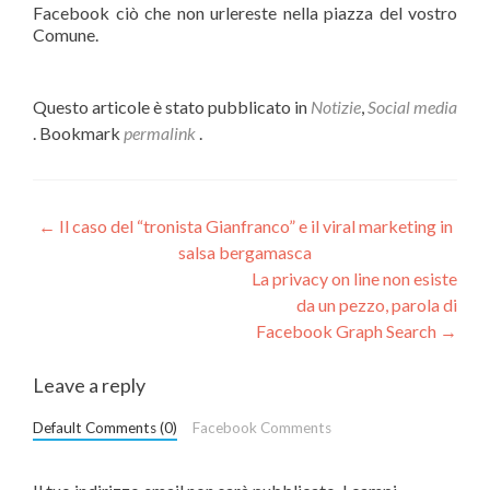
Facebook ciò che non urlereste nella piazza del vostro
Comune.
Questo articole è stato pubblicato in
Notizie
,
Social media
. Bookmark
permalink
.
Navigazione
←
Il caso del “tronista Gianfranco” e il viral marketing in
salsa bergamasca
articolo
La privacy on line non esiste
da un pezzo, parola di
Facebook Graph Search
→
Leave a reply
Default Comments (0)
Facebook Comments