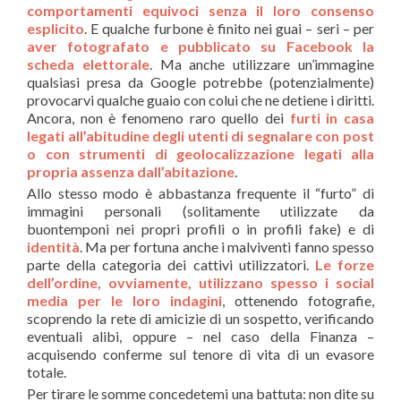
comportamenti equivoci senza il loro consenso
esplicito
. E qualche furbone è finito nei guai – seri – per
aver fotografato e pubblicato su Facebook la
scheda elettorale
. Ma anche utilizzare un’immagine
qualsiasi presa da Google potrebbe (potenzialmente)
provocarvi qualche guaio con colui che ne detiene i diritti.
Ancora, non è fenomeno raro quello dei
furti in casa
legati all’abitudine degli utenti di segnalare con post
o con strumenti di geolocalizzazione legati alla
propria assenza dall’abitazione
.
Allo stesso modo è abbastanza frequente il “furto” di
immagini personali (solitamente utilizzate da
buontemponi nei propri profili o in profili fake) e di
identità
. Ma per fortuna anche i malviventi fanno spesso
parte della categoria dei cattivi utilizzatori.
Le forze
dell’ordine, ovviamente, utilizzano spesso i social
media per le loro indagini
, ottenendo fotografie,
scoprendo la rete di amicizie di un sospetto, verificando
eventuali alibi, oppure – nel caso della Finanza –
acquisendo conferme sul tenore di vita di un evasore
totale.
Per tirare le somme concedetemi una battuta: non dite su