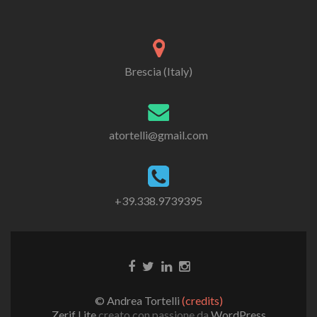
Brescia (Italy)
atortelli@gmail.com
+39.338.9739395
© Andrea Tortelli
(credits)
Zerif Lite
creato con passione da
WordPress