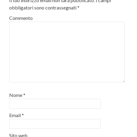
Il tuo indirizzo email non sarà pubblicato.
I campi
obbligatori sono contrassegnati
*
Commento
Nome
*
Email
*
Sito web